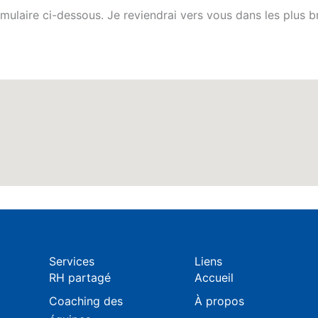
laire ci-dessous. Je reviendrai vers vous dans les plus br
Services
Liens
RH partagé
Accueil
Coaching des
À propos